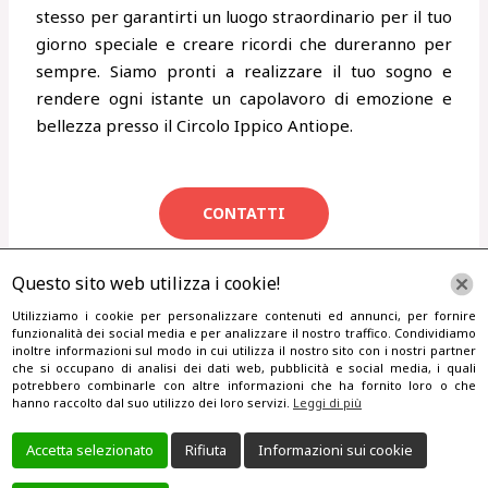
stesso per garantirti un luogo straordinario per il tuo
giorno speciale e creare ricordi che dureranno per
sempre. Siamo pronti a realizzare il tuo sogno e
rendere ogni istante un capolavoro di emozione e
bellezza presso il Circolo Ippico Antiope.
CONTATTI
Questo sito web utilizza i cookie!
Utilizziamo i cookie per personalizzare contenuti ed annunci, per fornire
←
Articolo precedente
funzionalità dei social media e per analizzare il nostro traffico. Condividiamo
inoltre informazioni sul modo in cui utilizza il nostro sito con i nostri partner
che si occupano di analisi dei dati web, pubblicità e social media, i quali
potrebbero combinarle con altre informazioni che ha fornito loro o che
hanno raccolto dal suo utilizzo dei loro servizi.
Leggi di più
Accetta selezionato
Rifiuta
Informazioni sui cookie
Via Crespina, snc, 00146 Roma | Telefono:+39 320 945 4276 |